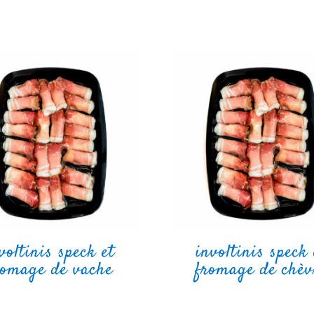
voltinis speck et
involtinis speck 
romage de vache
fromage de chèv