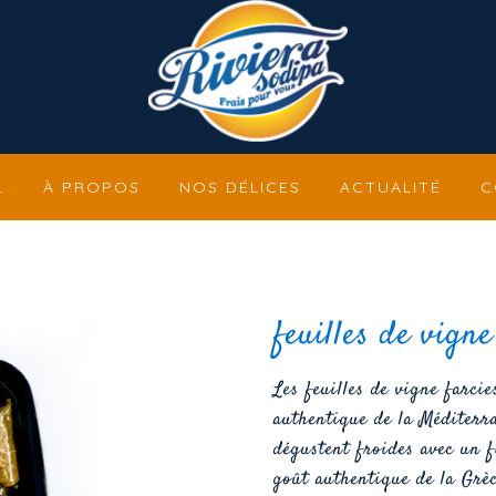
L
À PROPOS
NOS DÉLICES
ACTUALITÉ
C
feuilles de vigne
Les feuilles de vigne farci
authentique de la Méditerra
dégustent froides avec un f
goût authentique de la Grè