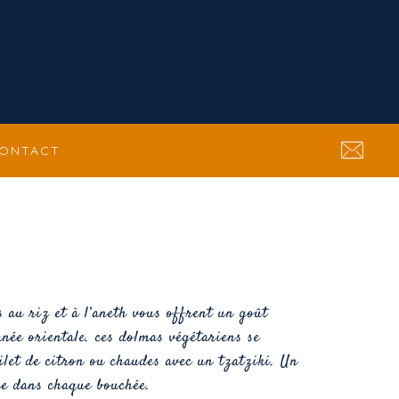
ONTACT
es au riz et à l’aneth vous offrent un goût
née orientale. ces dolmas végétariens se
ilet de citron ou chaudes avec un tzatziki. Un
ce dans chaque bouchée.