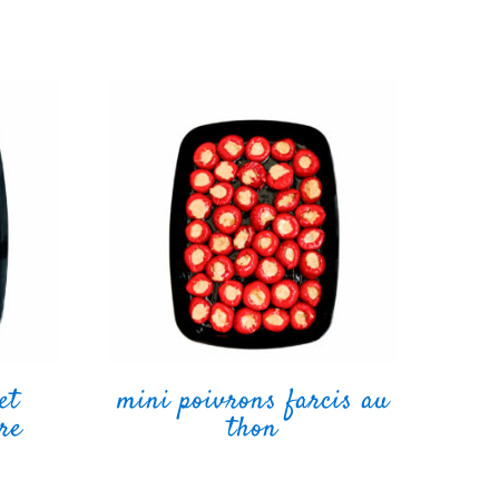
et
mini poivrons farcis au
re
thon