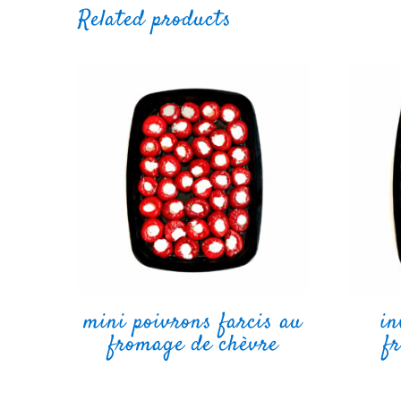
Related products
mini poivrons farcis au
in
fromage de chèvre
f