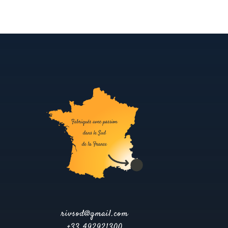
rivsod@gmail.com
+33 492921300