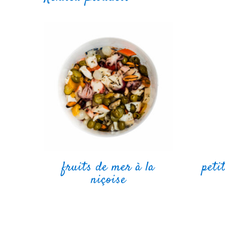
fruits de mer à la
peti
niçoise