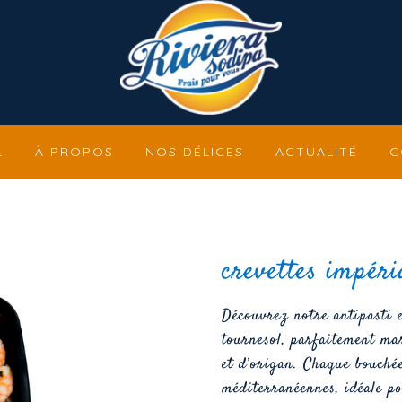
L
À PROPOS
NOS DÉLICES
ACTUALITÉ
C
crevettes impéri
Découvrez notre antipasti e
tournesol, parfaitement mar
et d’origan. Chaque bouché
méditerranéennes, idéale p