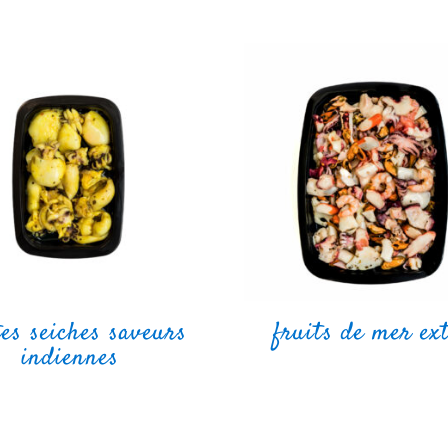
tes seiches saveurs
fruits de mer ex
indiennes