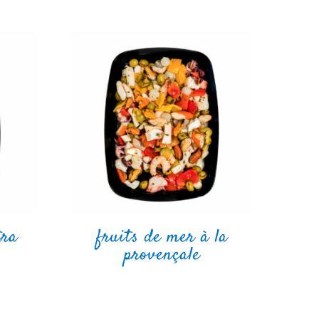
tra
fruits de mer à la
provençale