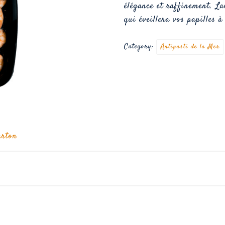
élégance et raffinement. La
qui éveillera vos papilles 
Category:
Antipasti de la Mer
arton