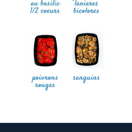
au basilic
lanieres
1/2 coeurs
bicolores
poivrons
sanguins
rouges